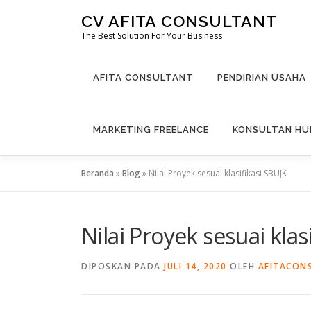
Lompat
CV AFITA CONSULTANT
ke
The Best Solution For Your Business
konten
AFITA CONSULTANT
PENDIRIAN USAHA
MARKETING FREELANCE
KONSULTAN H
Beranda
»
Blog
»
Nilai Proyek sesuai klasifikasi SBUJK
Nilai Proyek sesuai klas
DIPOSKAN PADA
JULI 14, 2020
OLEH
AFITACON