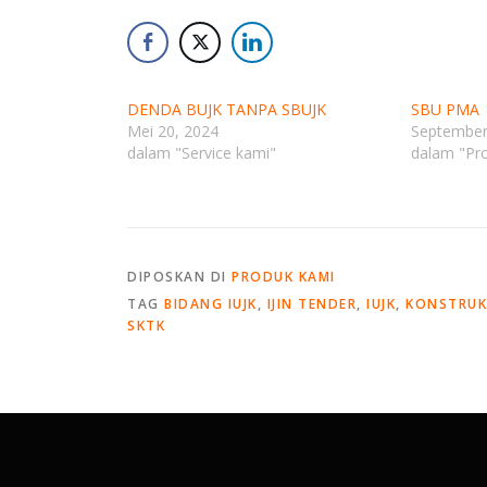
DENDA BUJK TANPA SBUJK
SBU PMA
Mei 20, 2024
September
dalam "Service kami"
dalam "Pr
DIPOSKAN DI
PRODUK KAMI
TAG
BIDANG IUJK
,
IJIN TENDER
,
IUJK
,
KONSTRUK
SKTK