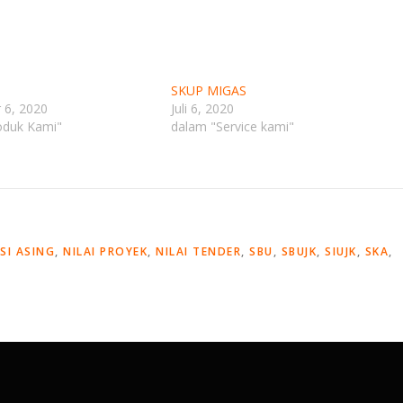
SKUP MIGAS
 6, 2020
Juli 6, 2020
oduk Kami"
dalam "Service kami"
SI ASING
,
NILAI PROYEK
,
NILAI TENDER
,
SBU
,
SBUJK
,
SIUJK
,
SKA
,