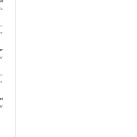
ar
lu
di
an
um
an
di
an
nt
an