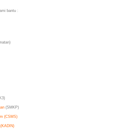
ami bantu :
matan)
K3)
gan
(SMKP)
em (CSMS)
 (KADIN)