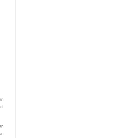
an
di
an
an