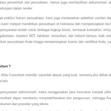
ntara pemerintah dan perusahaan, namun juga memfasilitasi dokumentasi d
rtisipasi dalam tender.
agai praktisi hukum perusahaan, kami juga menawarkan pelatihan sumber da
kami meliputi mendirikan perusahaan di Indonesia dan mempersiapkan bisn
persyaratan tender untuk berbagai lingkup bisnis, termasuk kontraktor, miny
erjaan, inspeksi NDT, fabrikasi, konsultasi, dan industri lainnya, baik unt
ikan perusahaan Anda hingga mempersiapkan lisensi dan sertifikat Anda, ju
ltant ?
V
Afita Consultant
memiliki sejumlah alasan yang kuat, terutama jika dilihat da
a lain:
h persyaratan administratif, maka menggunakan jasa konsultan menjadi pilih
 Consultant dapat membantu menyederhanakan alur pengurusan, sehingga An
dokumen dan prosedur yang teknis.