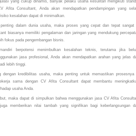
gulasi yang cukup dinamis, banyak pelaku usaha kesulitan mengikuti stand
CV Afita Consultant, Anda akan mendapatkan pendampingan yang sela
isiko kesalahan dapat di minimalkan.
 penting dalam dunia usaha, maka proses yang cepat dan tepat sangat 
ltant biasanya memiliki pengalaman dan jaringan yang mendukung percepat
ebih fokus pada pengembangan bisnis.
 mandiri berpotensi menimbulkan kesalahan teknis, terutama jika bel
ggunakan jasa profesional, Anda akan mendapatkan arahan yang jelas d
di lebih tinggi.
sung dengan kredibilitas usaha, maka penting untuk memastikan prosesnya 
bekerja sama dengan CV Afita Consultant dapat membantu meningkatk
rhadap usaha Anda.
but, maka dapat di simpulkan bahwa menggunakan jasa CV Afita Consulta
uga memberikan nilai tambah yang signifikan bagi keberlangsungan d