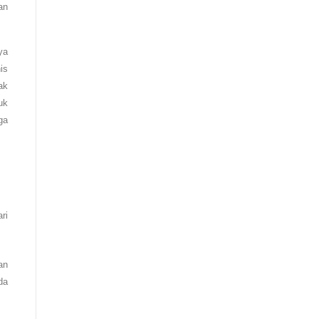
an
ya
is
ak
uk
ga
ri
an
da