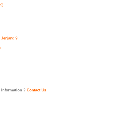
K)
 Jenjang 9
n
 information ?
Contact Us