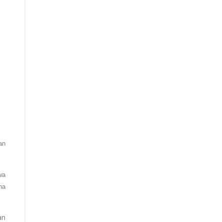
an
wa
na
an