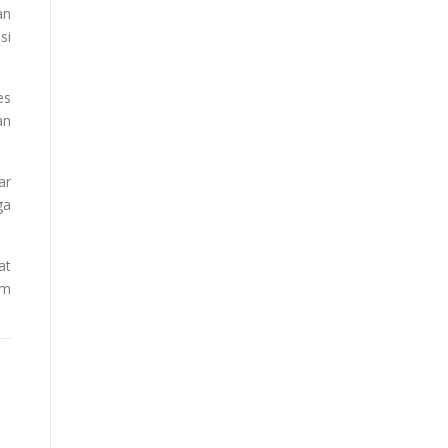
an
si
es
an
ar
ga
at
am