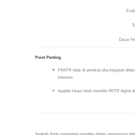
Eval
T
Dasar Pe
Point Penting
PKKPR tidak di perlukan jika kegiatan dilak
kelautan.
Apabila lokasi telah memiliki RDTR digital d
Apakah Anda mengalami kendala dalam pengurusan
iz