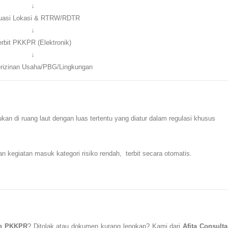
↓
uasi Lokasi & RTRW/RDTR
↓
erbit PKKPR (Elektronik)
↓
rizinan Usaha/PBG/Lingkungan
ukan di ruang laut dengan luas tertentu yang diatur dalam regulasi khusus
an kegiatan masuk kategori risiko rendah, terbit secara otomatis.
in PKKPR
? Ditolak atau dokumen kurang lengkap? Kami dari
Afita Consulta