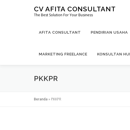
Lompat
CV AFITA CONSULTANT
ke
The Best Solution For Your Business
konten
AFITA CONSULTANT
PENDIRIAN USAHA
MARKETING FREELANCE
KONSULTAN H
PKKPR
Beranda
»
PKKPR