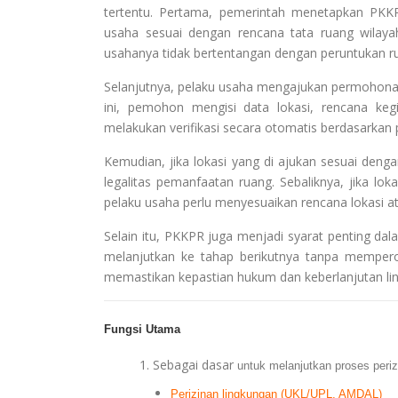
tertentu. Pertama, pemerintah menetapkan PKKP
usaha sesuai dengan rencana tata ruang wilay
usahanya tidak bertentangan dengan peruntukan ru
Selanjutnya, pelaku usaha mengajukan permohonan
ini, pemohon mengisi data lokasi, rencana keg
melakukan verifikasi secara otomatis berdasarkan p
Kemudian, jika lokasi yang di ajukan sesuai den
legalitas pemanfaatan ruang. Sebaliknya, jika lo
pelaku usaha perlu menyesuaikan rencana lokasi a
Selain itu, PKKPR juga menjadi syarat penting dal
melanjutkan ke tahap berikutnya tanpa memperol
memastikan kepastian hukum dan keberlanjutan li
Fungsi Utama
Sebagai dasar
untuk melanjutkan proses periz
Perizinan lingkungan
(UKL/UPL, AMDAL)