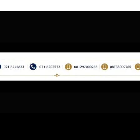
pyright © 2026 CV Afita Consultant
–
OnePress
tema oleh FameThe