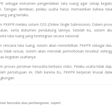
R sebagai instrumen pengendalian tata ruang agar setiap kegiat
ah. Dengan demikian, pelaku usaha harus memastikan bahwa loka
ang yang berlaku.
 PKKPR melalui sistem OSS (Online Single Submission). Dalam pros
iatan, serta dokumen pendukung lainnya. Setelah itu, sistem ak
eta tata ruang yang terintegrasi secara nasional.
gan rencana tata ruang, sistem akan menerbitkan PKKPR sebagai das
kasi tidak sesuai, sistem akan menolak permohonan tersebut sehing
tau kegiatan usahanya.
am proses perizinan berusaha berbasis risiko. Pelaku usaha tidak dap
eh persetujuan ini. Oleh karena itu, PKKPR berperan krusial dal
ngkungan.
inan berusaha atau pembangunan, seperti: