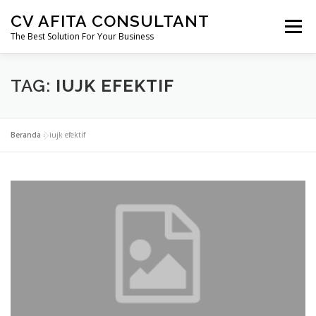
Lompat
CV AFITA CONSULTANT
ke
Menu
konten
The Best Solution For Your Business
AFITA CONSULTANT
PENDIRIAN USAHA
TAG:
IUJK EFEKTIF
PERIZINAN
SERTIFIKASI
KONSTRUKSI
Beranda
»
iujk efektif
MIGAS
MINERBA
EBTKE
MARKETING FREELANCE
KONSULTAN HUKUM
PERTANAHAN