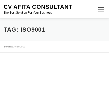
Lompat
CV AFITA CONSULTANT
ke
Menu
konten
The Best Solution For Your Business
AFITA CONSULTANT
PENDIRIAN USAHA
TAG:
ISO9001
PERIZINAN
SERTIFIKASI
KONSTRUKSI
Beranda
»
iso9001
MIGAS
MINERBA
EBTKE
MARKETING FREELANCE
KONSULTAN HUKUM
PERTANAHAN