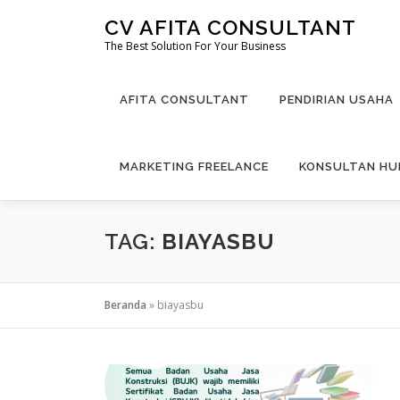
Lompat
CV AFITA CONSULTANT
ke
The Best Solution For Your Business
konten
AFITA CONSULTANT
PENDIRIAN USAHA
MARKETING FREELANCE
KONSULTAN H
TAG:
BIAYASBU
Beranda
»
biayasbu