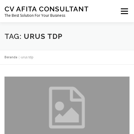
Lompat
CV AFITA CONSULTANT
ke
Menu
konten
The Best Solution For Your Business
AFITA CONSULTANT
PENDIRIAN USAHA
TAG:
URUS TDP
PERIZINAN
SERTIFIKASI
KONSTRUKSI
Beranda
»
urus tdp
MIGAS
MINERBA
EBTKE
MARKETING FREELANCE
KONSULTAN HUKUM
PERTANAHAN