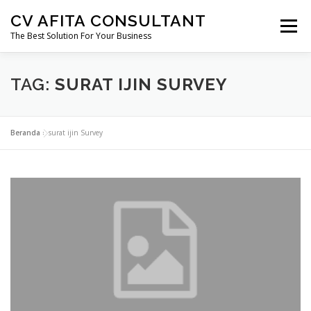
Lompat
CV AFITA CONSULTANT
ke
Menu
konten
The Best Solution For Your Business
AFITA CONSULTANT
PENDIRIAN USAHA
TAG:
SURAT IJIN SURVEY
PERIZINAN
SERTIFIKASI
KONSTRUKSI
Beranda
»
surat ijin Survey
MIGAS
MINERBA
EBTKE
MARKETING FREELANCE
KONSULTAN HUKUM
PERTANAHAN