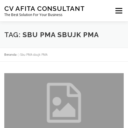
Lompat
CV AFITA CONSULTANT
ke
Menu
konten
The Best Solution For Your Business
AFITA CONSULTANT
PENDIRIAN USAHA
TAG:
SBU PMA SBUJK PMA
PERIZINAN
SERTIFIKASI
KONSTRUKSI
Beranda
»
Sbu PMA sbujk PMA
MIGAS
MINERBA
EBTKE
MARKETING FREELANCE
KONSULTAN HUKUM
PERTANAHAN