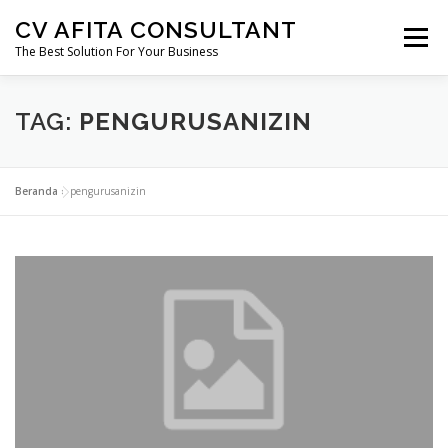
Lompat
CV AFITA CONSULTANT
ke
Menu
konten
The Best Solution For Your Business
AFITA CONSULTANT
PENDIRIAN USAHA
TAG:
PENGURUSANIZIN
PERIZINAN
SERTIFIKASI
KONSTRUKSI
Beranda
»
pengurusanizin
MIGAS
MINERBA
EBTKE
MARKETING FREELANCE
KONSULTAN HUKUM
PERTANAHAN