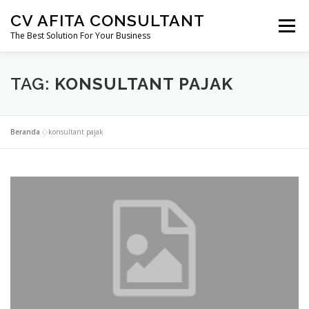
Lompat
CV AFITA CONSULTANT
ke
Menu
konten
The Best Solution For Your Business
AFITA CONSULTANT
PENDIRIAN USAHA
TAG:
KONSULTANT PAJAK
PERIZINAN
SERTIFIKASI
KONSTRUKSI
Beranda
»
konsultant pajak
MIGAS
MINERBA
EBTKE
MARKETING FREELANCE
KONSULTAN HUKUM
PERTANAHAN