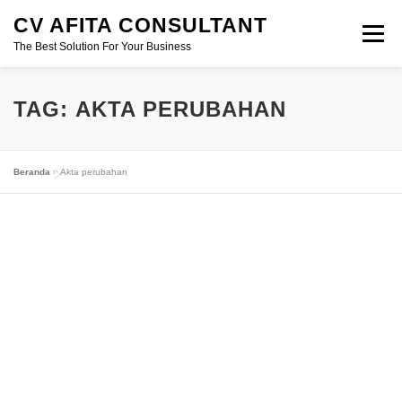
Lompat
CV AFITA CONSULTANT
ke
Menu
konten
The Best Solution For Your Business
AFITA CONSULTANT
PENDIRIAN USAHA
TAG:
AKTA PERUBAHAN
PERIZINAN
SERTIFIKASI
KONSTRUKSI
Beranda
»
Akta perubahan
MIGAS
MINERBA
EBTKE
MARKETING FREELANCE
KONSULTAN HUKUM
PERTANAHAN